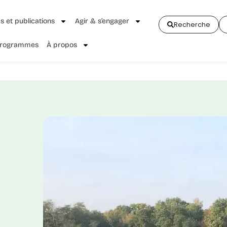
és et publications
Agir & s’engager
Recherche
 Programmes
À propos