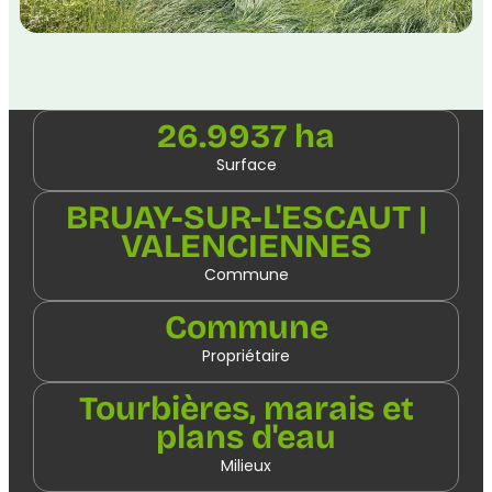
26.9937 ha
Surface
BRUAY-SUR-L'ESCAUT |
VALENCIENNES
Commune
Commune
Propriétaire
Tourbières, marais et
plans d'eau
Milieux