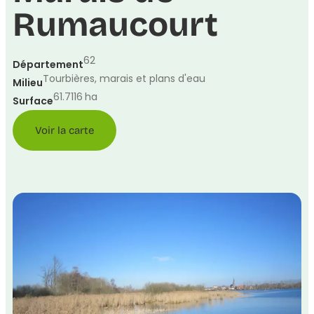
Rumaucourt
62
Département
Tourbières, marais et plans d'eau
Milieu
61.7116
ha
Surface
Voir la carte