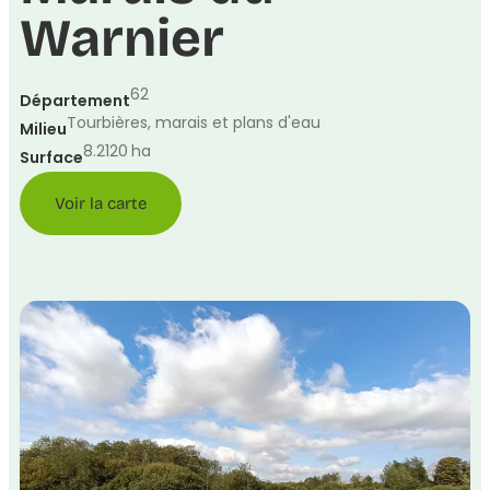
Warnier
62
Département
Tourbières, marais et plans d'eau
Milieu
8.2120
ha
Surface
Voir la carte