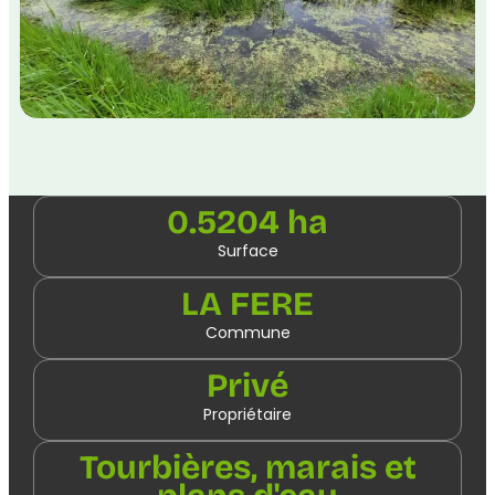
0.5204 ha
Surface
LA FERE
Commune
Privé
Propriétaire
Tourbières, marais et