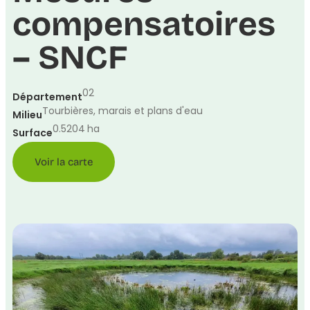
compensatoires
– SNCF
02
Département
Tourbières, marais et plans d'eau
Milieu
0.5204
ha
Surface
Voir la carte