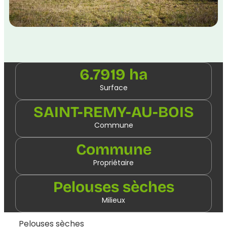
6.7919 ha
Surface
SAINT-REMY-AU-BOIS
Commune
Commune
Propriétaire
Pelouses sèches
Milieux
Pelouses sèches