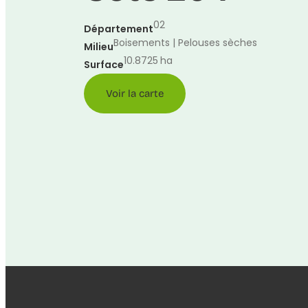
02
Département
Boisements | Pelouses sèches
Milieu
10.8725
ha
Surface
Voir la carte