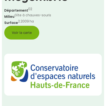
02
Département
Gîte à chauves-souris
Milieu
2.2009
ha
Surface
Voir la carte