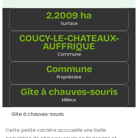
2.2009 ha
Surface
COUCY-LE-CHATEAUX-
AUFFRIQUE
Commune
Commune
Propriétaire
Gîte à chauves-souris
Milieux
Gîte à chauves-souris
Cette petite carrière acccueille une belle