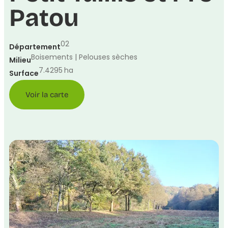
Patou
02
Département
Boisements | Pelouses sèches
Milieu
7.4295
ha
Surface
Voir la carte