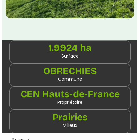
1.9924 ha
Surface
OBRECHIES
Commune
CEN Hauts-de-France
Propriétaire
Prairies
Milieux
Prairies