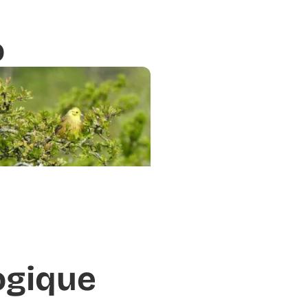
o
ogique