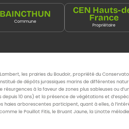
CEN Hauts-d
BAINCTHUN
France
Commune
Propriétaire
 Lambert, les prairies du Boudoir, propriété du Conservato
constitué de dépôts jurassiques marins de différentes natu
résurgences à la faveur de zones plus sableuses ou d’un r
es depuis 10 ans) et la présence de végétations et d’esp
es haies arborescentes participent, quant à elles, à l’intér
omme le Pouillot Fitis, le Bruant Jaune, la Linotte mélod