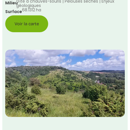
Gîte à chauves-souris | Pelouses sèches | Enjeux
Milieu
géologiques
68.1312
ha
Surface
Voir la carte