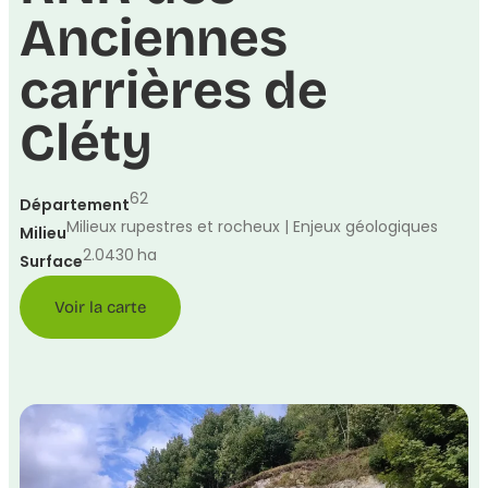
Anciennes
carrières de
Cléty
62
Département
Milieux rupestres et rocheux | Enjeux géologiques
Milieu
2.0430
ha
Surface
Voir la carte