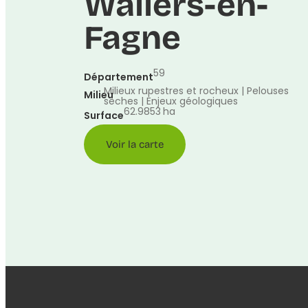
Wallers-en-
Fagne
59
Département
Milieux rupestres et rocheux | Pelouses
Milieu
sèches | Enjeux géologiques
62.9853
ha
Surface
Voir la carte