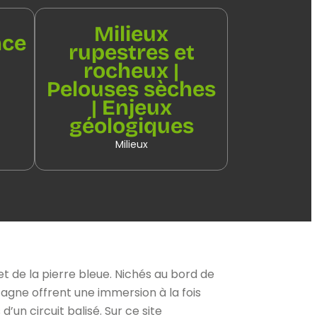
Milieux
nce
rupestres et
|
rocheux |
Pelouses sèches
| Enjeux
géologiques
Milieux
t de la pierre bleue. Nichés au bord de
Fagne offrent une immersion à la fois
un circuit balisé. Sur ce site