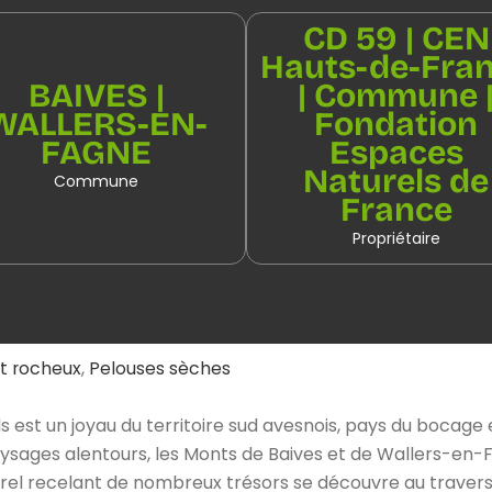
CD 59 | CEN
Hauts-de-Fra
BAIVES |
| Commune 
WALLERS-EN-
Fondation
FAGNE
Espaces
Naturels de
Commune
France
Propriétaire
et rocheux
,
Pelouses sèches
 est un joyau du territoire sud avesnois, pays du bocage e
paysages alentours, les Monts de Baives et de Wallers-en-
rel recelant de nombreux trésors se découvre au travers d’