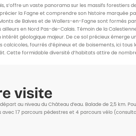
s, s’offre un vaste panorama sur les massifs forestiers 
écier la Fagne et comprendre son histoire marquée par l’
es Monts de Baives et de Wallers-en-Fagne sont formés par 
s ailleurs en Nord Pas-de-Calais. Témoin de la Calestienne
 un intérêt géologique majeur. De ce sol précieux émerge
 calcicoles, fourrés d’épineux et de boisements, ici tous 
rêt. Cette formidable diversité d’habitats attire de nomb
e visite
; départ au niveau du Château d’eau. Balade de 2,5 km. Pou
s avec 17 parcours pédestres et 4 parcours vélo (consult