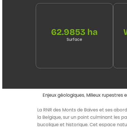
62.9853 ha
Surface
Enjeux géologiques
,
Milieux rupestres 
La RNR des Monts de Baives et ses abords
la Belgique, sur un point culminant les 
bucolique et historique. Cet espace natu