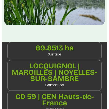
89.8513 ha
Surface
LOCQUIGNOL |
MAROILLES | NOYELLES-
SUR-SAMBRE
Commune
CD 59 | CEN Hauts-de-
France