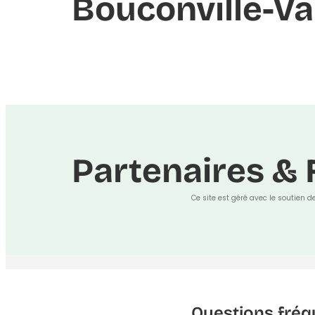
Bouconville-Va
Partenaires & 
Ce site est géré avec le soutien d
Questions fréq