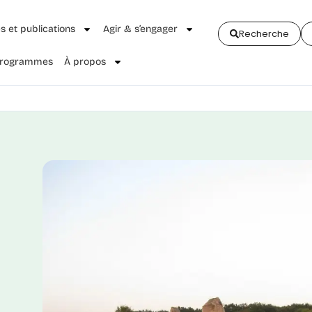
és et publications
Agir & s’engager
Recherche
 Programmes
À propos