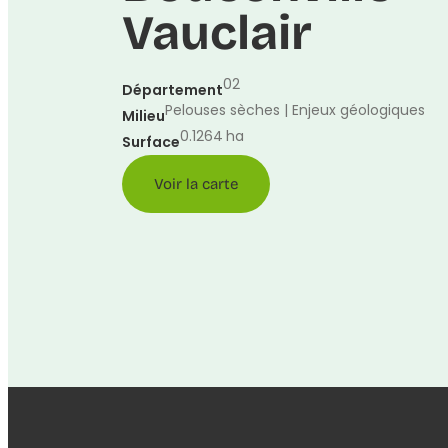
Vauclair
02
Département
Pelouses sèches | Enjeux géologiques
Milieu
0.1264
ha
Surface
Voir la carte