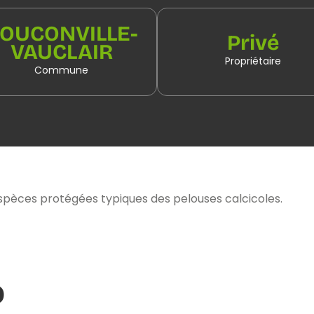
OUCONVILLE-
Privé
VAUCLAIR
Propriétaire
Commune
spèces protégées typiques des pelouses calcicoles.
o