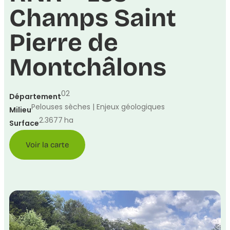
Champs Saint
Pierre de
Montchâlons
02
Département
Pelouses sèches | Enjeux géologiques
Milieu
2.3677
ha
Surface
Voir la carte