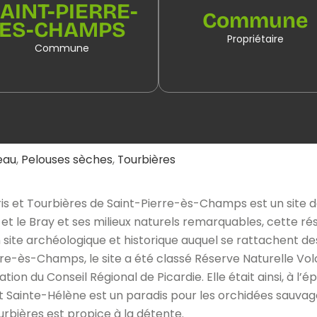
AINT-PIERRE-
Commune
ES-CHAMPS
Propriétaire
Commune
eau
,
Pelouses sèches
,
Tourbières
is et Tourbières de Saint-Pierre-ès-Champs est un site don
t le Bray et ses milieux naturels remarquables, cette rés
ite archéologique et historique auquel se rattachent des t
rre-ès-Champs, le site a été classé Réserve Naturelle Vol
tion du Conseil Régional de Picardie. Elle était ainsi, à l’
t Sainte-Hélène est un paradis pour les orchidées sauvage
urbières est propice à la détente.