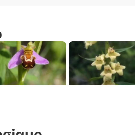
o
ogique