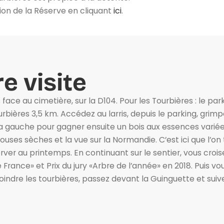
ion de la Réserve en cliquant
ici
.
e visite
ace au cimetière, sur la D104. Pour les Tourbières : le park
bières 3,5 km. Accédez au larris, depuis le parking, grimpez
sur la gauche pour gagner ensuite un bois aux essences vari
uses sèches et la vue sur la Normandie. C’est ici que l’on
er au printemps. En continuant sur le sentier, vous croise
France» et Prix du jury «Arbre de l’année» en 2018. Puis vo
joindre les tourbières, passez devant la Guinguette et sui