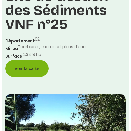
des Sédiments
VNF n°25
62
Département
Tourbières, marais et plans d'eau
Milieu
4.3419
ha
Surface
Voir la carte