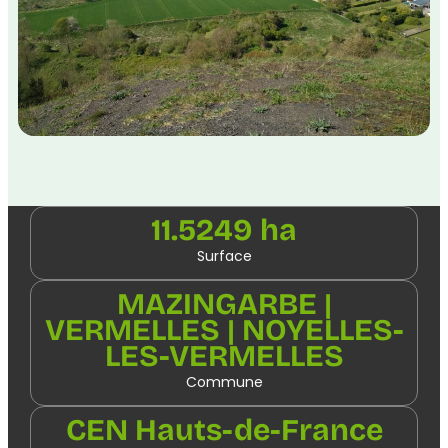
11.5249 ha
Surface
MAZINGARBE |
VERMELLES | NOYELLES-
LES-VERMELLES
Commune
CEN Hauts-de-France