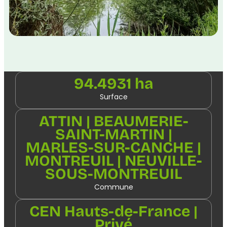
94.4931 ha
Surface
ATTIN | BEAUMERIE-
SAINT-MARTIN |
MARLES-SUR-CANCHE |
MONTREUIL | NEUVILLE-
SOUS-MONTREUIL
Commune
CEN Hauts-de-France |
Privé