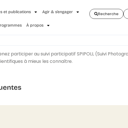
és et publications
Agir & s’engager
Recherche
 Programmes
À propos
ez participer au suivi participatif SPIPOLL (Suivi Photogr
entifiques à mieux les connaître.
uentes