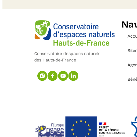
Nav
Accu
Site
Conservatoire d’espaces naturels
des Hauts-de-France
Age
Béné