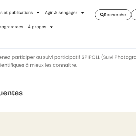
és et publications
Agir & s’engager
Recherche
 Programmes
À propos
ez participer au suivi participatif SPIPOLL (Suivi Photogr
entifiques à mieux les connaître.
uentes