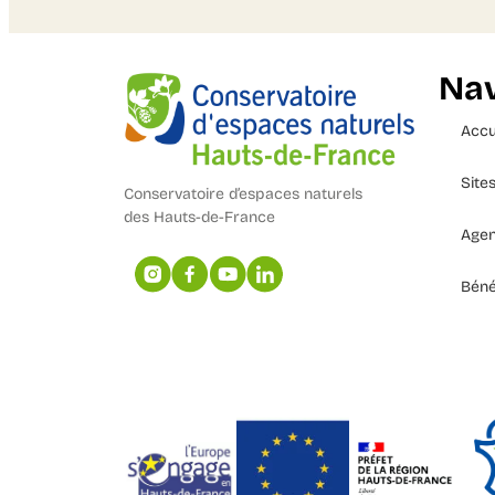
Nav
Accu
Site
Conservatoire d’espaces naturels
des Hauts-de-France
Age
Béné