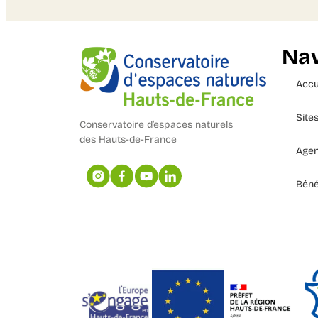
Nav
Accu
Site
Conservatoire d’espaces naturels
des Hauts-de-France
Age
Béné