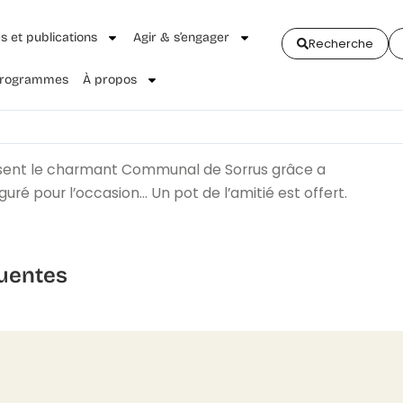
és et publications
Agir & s’engager
Recherche
 Programmes
À propos
osent le charmant Communal de Sorrus grâce a
uré pour l’occasion… Un pot de l’amitié est offert.
uentes