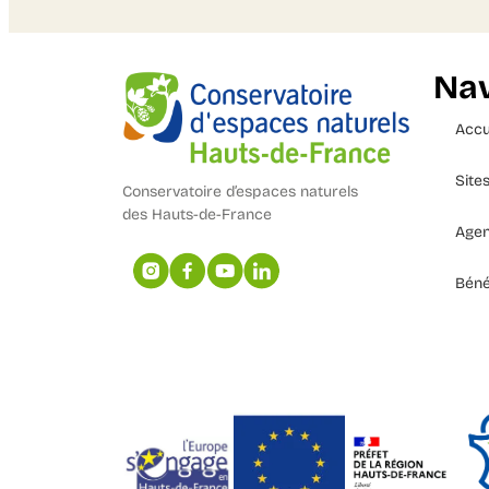
Nav
Accu
Site
Conservatoire d’espaces naturels
des Hauts-de-France
Age
Béné