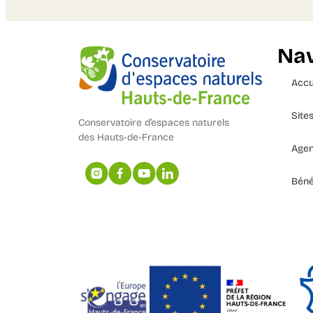
Nav
Accu
Site
Conservatoire d’espaces naturels
des Hauts-de-France
Age
Béné