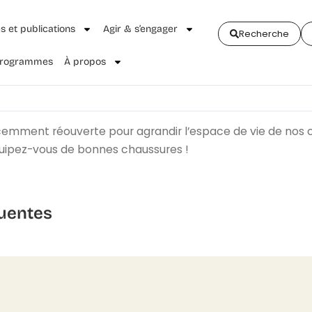
és et publications
Agir & s’engager
Recherche
 Programmes
À propos
écemment réouverte pour agrandir l’espace de vie de nos
Equipez-vous de bonnes chaussures !
uentes