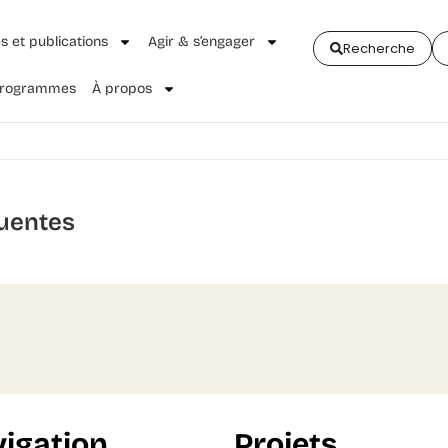
és et publications
Agir & s’engager
Recherche
 Programmes
À propos
uentes
igation
Projets