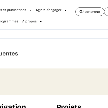
és et publications
Agir & s’engager
Recherche
 Programmes
À propos
uentes
igation
Projets