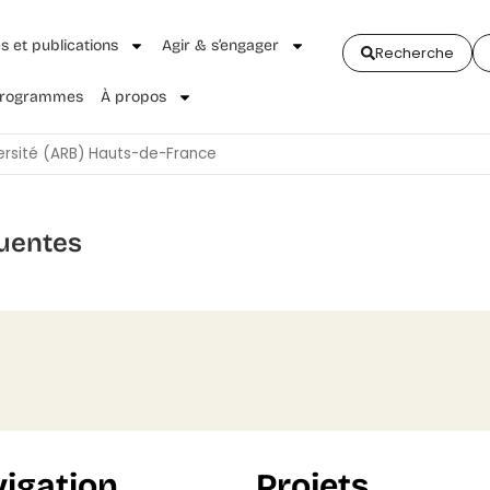
és et publications
Agir & s’engager
Recherche
 Programmes
À propos
versité (ARB) Hauts-de-France
uentes
igation
Projets