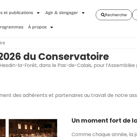
és et publications
Agir & s’engager
Recherche
 Programmes
À propos
ire
2026 du Conservatoire
à Hesdin-la-Forêt, dans le Pas-de-Calais, pour l’Assemblé
ent des adhérents et partenaires au travail de notre ass
Un moment fort de la
Comme chaque année, la jou