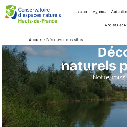
Les sites
Agenda
Actualit
Projets et
Accueil
»
Découvrir nos sites
Déco
naturels 
Notre missi