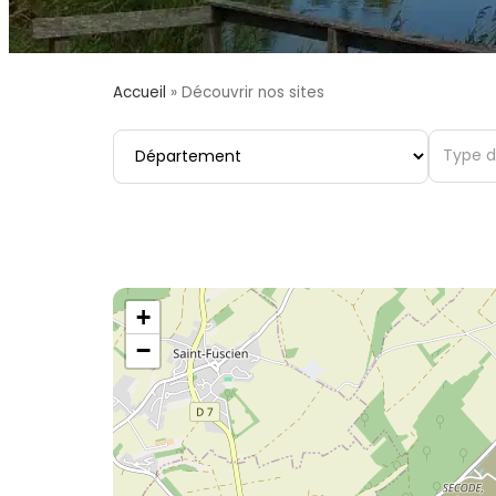
Accueil
»
Découvrir nos sites
Département
Type de
+
−