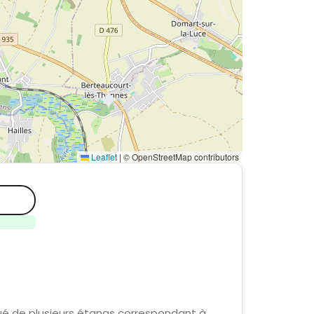
Leaflet
|
© OpenStreetMap contributors
itué de plusieurs étangs correspondant à