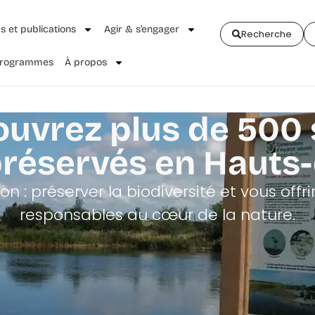
és et publications
Agir & s’engager
Recherche
 Programmes
À propos
uvrez plus de 500 
préservés en Hauts
on : préserver la biodiversité et vous offrir
responsables au cœur de la nature.