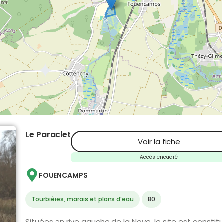
Le Paraclet
Voir la fiche
Accès encadré
FOUENCAMPS
Tourbières, marais et plans d’eau
80
Situées en rive gauche de la Noye, le site est const