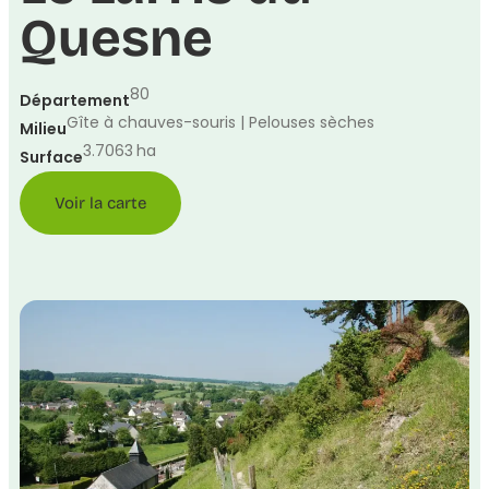
Quesne
80
Département
Gîte à chauves-souris | Pelouses sèches
Milieu
3.7063
ha
Surface
Voir la carte