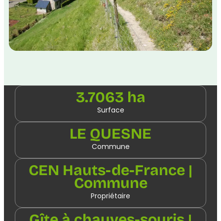
3.7063 ha
Surface
LE QUESNE
Commune
CEN Hauts-de-France |
Commune
Propriétaire
Gîte à chauves-souris |