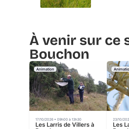
À venir sur ce s
Bouchon
Animation
Animati
17/10/2026 • 09h00 à 13h30
23/10/202
Les Larris de Villers à
Les La