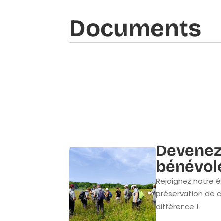
Documents​
Devenez
bénévol
Rejoignez notre é
préservation de c
différence !