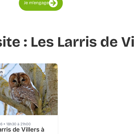
Je m'engage
ite : Les Larris de Vi
on
6 • 18h30 à 21h00
rris de Villers à