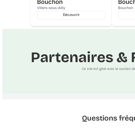
Bouchon
Bouc
Villers-sous-Ailly
Bouchon
Découvrir
Partenaires & 
Ce site est géré avec le soutien d
Questions fréq