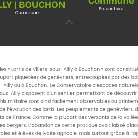
Commune
LLY | BOUCHON
Propriétaire
Commune
les « Larris de Villers-sous-Ailly à Bouchon » sont constitu
lupart piquetées de genévriers, entrecoupées par des bo
lly ou à Bouchon.. Le Conservatoire d’espaces naturels in
-sous-Ailly disposent d’un sentier permettant de découvrir
his militaire sont ainsi facilement observables au printem
 de l’évolution des larris. Les peuplements de genévriers, 
uts de France. Comme la plupart des versants de la vallée
 bergers. L’abandon de cette pratique avait laissé place
s et élèves de lycée agricole, mais surtout grâce à l’ap