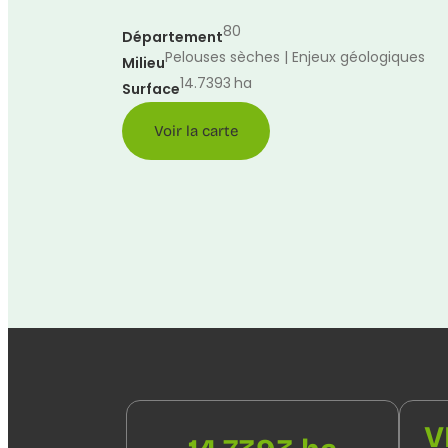
80
Département
Pelouses sèches | Enjeux géologiques
Milieu
14.7393
ha
Surface
Voir la carte
V